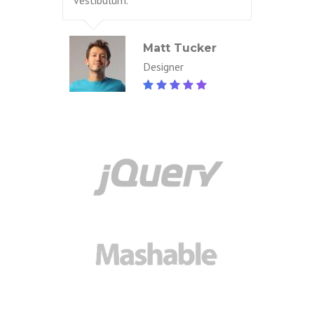
vestibulum.
Matt Tucker
Designer