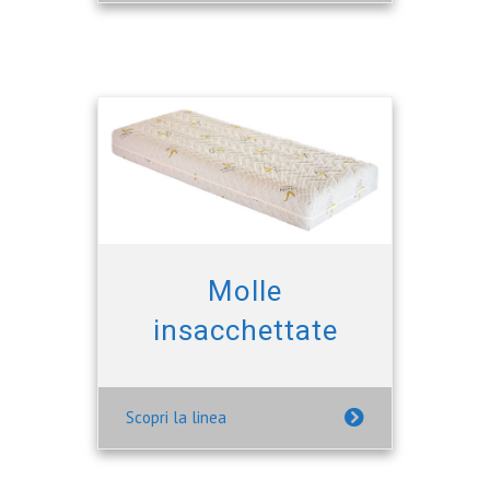
Molle
insacchettate
Scopri la linea