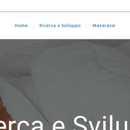
Home
Ricerca e Sviluppo
Materassi
erca e Svil