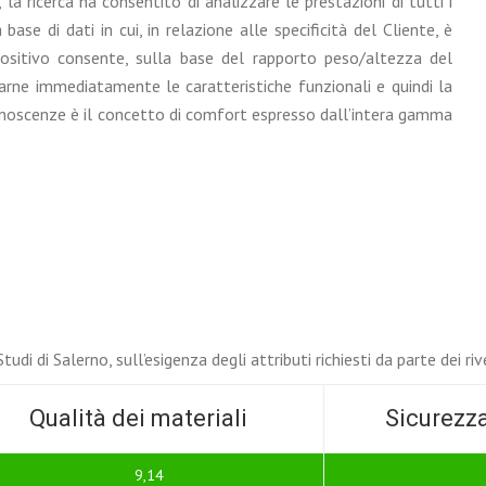
a ricerca ha consentito di analizzare le prestazioni di tutti i
base di dati in cui, in relazione alle specificità del Cliente, è
spositivo consente, sulla base del rapporto peso/altezza del
icarne immediatamente le caratteristiche funzionali e quindi la
onoscenze è il concetto di comfort espresso dall’intera gamma
udi di Salerno, sull’esigenza degli attributi richiesti da parte dei riv
Qualità dei materiali
Sicurezza
9,14