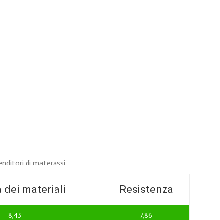
enditori di materassi.
 dei materiali
Resistenza
8,43
7,86