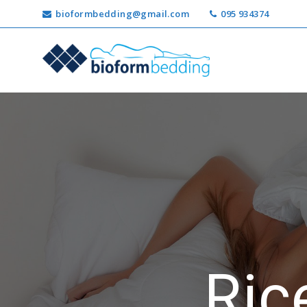
bioformbedding@gmail.com
095 934374
Ricerca
per:
Ric