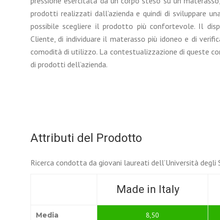
pressione esercitata da un corpo steso su un materasso, l
prodotti realizzati dall’azienda e quindi di sviluppare una 
possibile scegliere il prodotto più confortevole. Il di
Cliente, di individuare il materasso più idoneo e di verif
comodità di utilizzo. La contestualizzazione di queste c
di prodotti dell’azienda.
Attributi del Prodotto
Ricerca condotta da giovani laureati dell’Università degli St
Made in Italy
Media
8,50