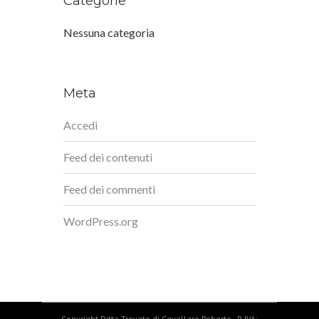
Categorie
Nessuna categoria
Meta
Accedi
Feed dei contenuti
Feed dei commenti
WordPress.org
Copyright Ditta Trovato di Cavallaro Roberto - P. IVA: