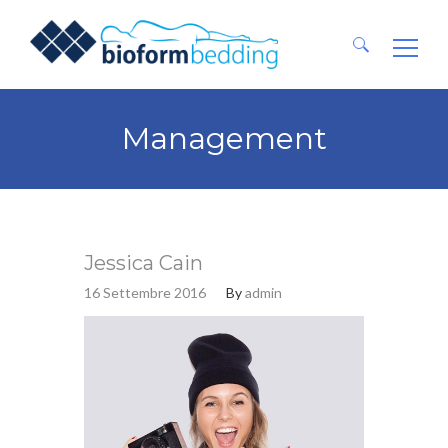
Ricerca
per:
Management
Jessica Cain
16 Settembre 2016
By
admin